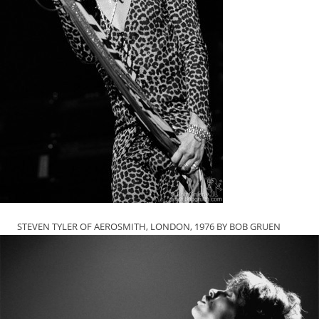
STEVEN TYLER OF AEROSMITH, LONDON, 1976 BY BOB GRUEN