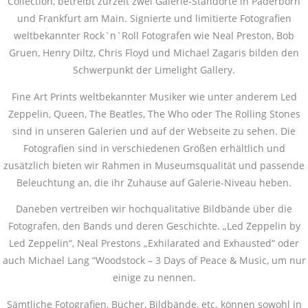
Collection, betreibt zurzeit zwei Galerie-Standorte in Paderborn
und Frankfurt am Main. Signierte und limitierte Fotografien
weltbekannter Rock`n`Roll Fotografen wie Neal Preston, Bob
Gruen, Henry Diltz, Chris Floyd und Michael Zagaris bilden den
Schwerpunkt der Limelight Gallery.
Fine Art Prints weltbekannter Musiker wie unter anderem Led
Zeppelin, Queen, The Beatles, The Who oder The Rolling Stones
sind in unseren Galerien und auf der Webseite zu sehen. Die
Fotografien sind in verschiedenen Größen erhältlich und
zusätzlich bieten wir Rahmen in Museumsqualität und passende
Beleuchtung an, die ihr Zuhause auf Galerie-Niveau heben.
Daneben vertreiben wir hochqualitative Bildbände über die
Fotografen, den Bands und deren Geschichte. „Led Zeppelin by
Led Zeppelin“, Neal Prestons „Exhilarated and Exhausted“ oder
auch Michael Lang “Woodstock – 3 Days of Peace & Music, um nur
einige zu nennen.
Sämtliche Fotografien, Bücher, Bildbände, etc. können sowohl in