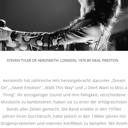
STEVEN TYLER OF AEROSMITH, LONDON, 1976 BY NEAL PRESTON
Aerosmith hat zahlreiche Hits hervorgebracht, darunter „Dream
On“, „Sweet Emotion“, „Walk This Way“ und „I Don’t Want to Miss a
Thing“. Ihr einzigartiger Sound und ihre Fähigkeit, verschiedene
Musikstile zu kombinieren, haben sie zu einer der erfolgreichsten
Bands aller Zeiten gemacht. Die Band erlebte in den 1970er
Jahren ihren Durchbruch, hatte jedoch in den 1980er Jahren mit
Drogenproblemen und internen Konflikten zu kämpfen. Mit ihrem