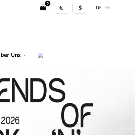
€
$
DE
EN
ber Uns