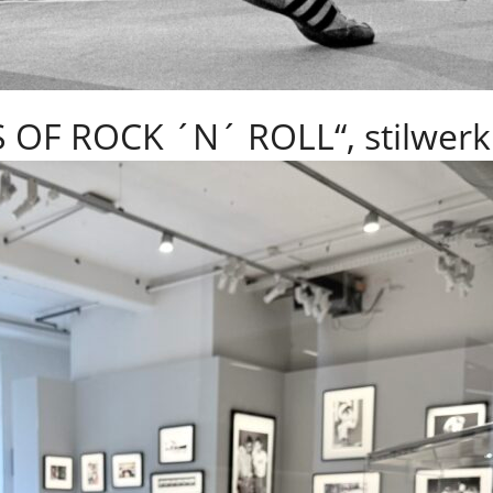
 OF ROCK ´N´ ROLL“, stilwer