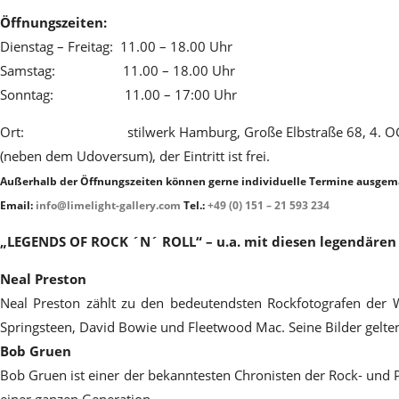
Öffnungszeiten:
Dienstag – Freitag: 11.00 – 18.00 Uhr
Samstag: 11.00 – 18.00 Uhr
Sonntag: 11.00 – 17:00 Uhr
Ort: stilwerk Hamburg, Große Elbstraße 68, 4. O
(neben dem Udoversum), der Eintritt ist frei.
Außerhalb der Öffnungszeiten können gerne individuelle Termine ausgem
Email:
info@limelight-gallery.com
Tel.:
+49 (0) 151 – 21 593 234
„
LEGENDS OF ROCK ´N´ ROLL“ – u.a. mit diesen legendären 
Neal Preston
Neal Preston zählt zu den bedeutendsten Rockfotografen der 
Springsteen, David Bowie und Fleetwood Mac. Seine Bilder gelten
Bob Gruen
Bob Gruen ist einer der bekanntesten Chronisten der Rock- und 
einer ganzen Generation.