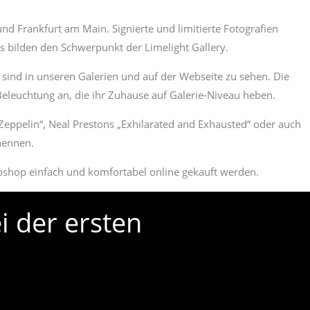
und Frankfurt am Main. Signierte und limitierte Fotografien
s bilden den Schwerpunkt der Limelight Gallery.
sind in unseren Galerien und auf der Webseite zu sehen. Die
eleuchtung an, die ihr Zuhause auf Galerie-Niveau heben.
Zeppelin“, Neal Prestons „Exhilarated and Exhausted“ oder auch
nennen.
ebshop einfach und komfortabel online gekauft werden.
i der ersten