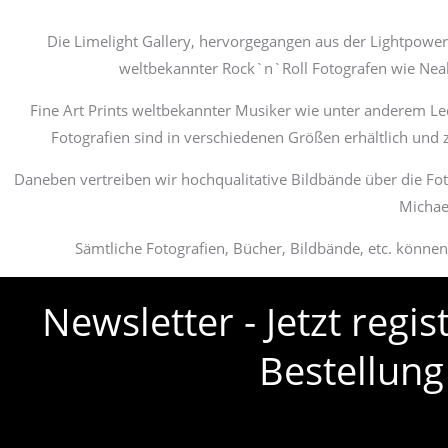
Die Limelight Gallery, hervorgegangen aus der Lightpower C
weltbekannter Rock`n`Roll Fotografen wie Neal 
Fine Art Prints weltbekannter Musiker wie unter anderem Le
Fotografien sind in verschiedenen Größen erhältlich und
Daneben vertreiben wir hochqualitative Bildbände über die Fot
Michae
Sämtliche Fotografien, Bücher, Bildbände, etc. könne
Newsletter - Jetzt regi
Bestellung