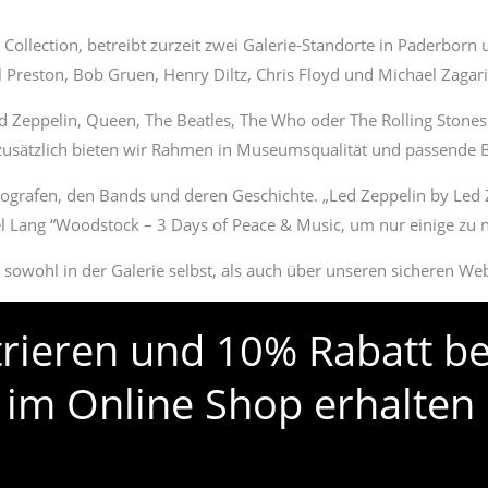
ollection, betreibt zurzeit zwei Galerie-Standorte in Paderborn 
Preston, Bob Gruen, Henry Diltz, Chris Floyd und Michael Zagari
d Zeppelin, Queen, The Beatles, The Who oder The Rolling Stones 
 zusätzlich bieten wir Rahmen in Museumsqualität und passende B
ografen, den Bands und deren Geschichte. „Led Zeppelin by Led 
l Lang “Woodstock – 3 Days of Peace & Music, um nur einige zu 
n sowohl in der Galerie selbst, als auch über unseren sicheren W
strieren und 10% Rabatt be
 im Online Shop erhalten