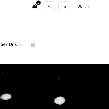
€
$
DE
EN
ber Uns