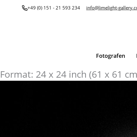
Zum
+49 (0) 151 - 21 593 234
info@limelight-gallery.
Inhalt
springen
Fotografen
Format: 24 x 24 inch (61 x 61 cm