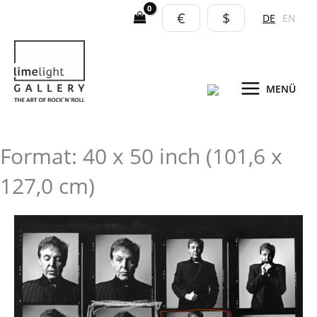
Zum
€
$
DE
EN
Inhalt
springen
MENÜ
Format: 40 x 50 inch (101,6 x
127,0 cm)