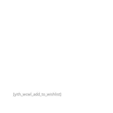
[yith_wcwl_add_to_wishlist]