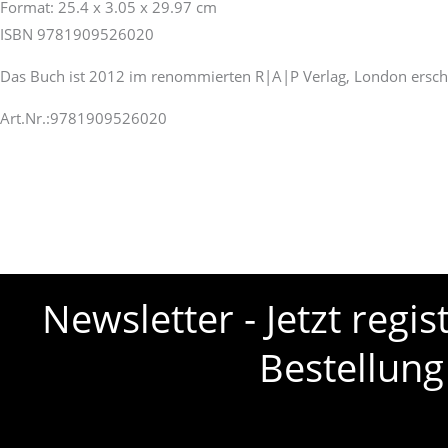
Format: 25.4 x 3.05 x 29.97 cm
ISBN 9781909526020
Das Buch ist 2012 im renommierten R|A|P Verlag, London ersch
Art.Nr.:9781909526020
Newsletter - Jetzt regi
Bestellung