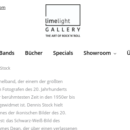
com
Bands
Bücher
Specials
Showroom
Ü
American
Stock
Ursprünglicher
Aktueller
Cool
Preis
Preis
elband, der einem der größten
by
 Fotografen des 20. Jahrhunderts
Dennis
war:
ist:
 berühmtesten Zeit in den 1950er bis
Stock
50,00 €
30,00 €.
ewidmet ist. Dennis Stock hielt
Menge
nes der ikonischen Bilder des 20.
est: das Schwarz-Weiß-Bild des
mes Dean, der über einen verlassenen