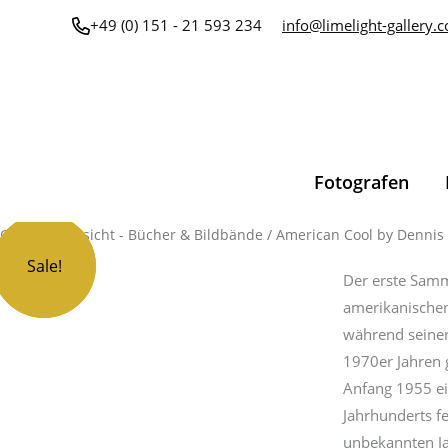
Zum
+49 (0) 151 - 21 593 234
info@limelight-gallery.
Inhalt
springen
Fotografen
American
Gesamtübersicht - Bücher & Bildbände
/ American Cool by Dennis 
Ursprünglicher
Aktueller
Cool
Sale!
Sale!
Preis
Preis
Der erste Samm
by
amerikanischen
Dennis
war:
ist:
während seiner
Stock
50,00 €
30,00 €.
1970er Jahren g
Menge
Anfang 1955 ei
Jahrhunderts f
unbekannten Ja