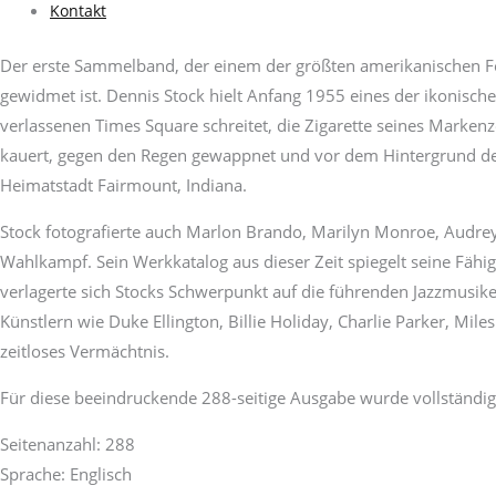
Kontakt
Der erste Sammelband, der einem der größten amerikanischen Fo
gewidmet ist. Dennis Stock hielt Anfang 1955 eines der ikonisch
verlassenen Times Square schreitet, die Zigarette seines Markenz
kauert, gegen den Regen gewappnet und vor dem Hintergrund de
Heimatstadt Fairmount, Indiana.
Stock fotografierte auch Marlon Brando, Marilyn Monroe, Audre
Wahlkampf. Sein Werkkatalog aus dieser Zeit spiegelt seine Fähig
verlagerte sich Stocks Schwerpunkt auf die führenden Jazzmusiker
Künstlern wie Duke Ellington, Billie Holiday, Charlie Parker, 
zeitloses Vermächtnis.
Für diese beeindruckende 288-seitige Ausgabe wurde vollständi
Seitenanzahl: 288
Sprache: Englisch