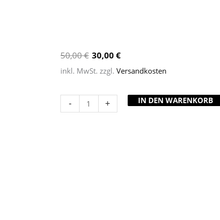
50,00
€
30,00
€
inkl. MwSt.
zzgl.
Versandkosten
IN DEN WARENKORB
-
+