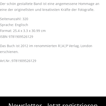
Der schön gestaltete Band ist eine angemessene Hommage an
eine der originellsten und kreativsten Kräfte der Fotografie.
Seitenanzahl: 320
Sprache: Englisch
Format: 25.4 x 3.3 x 30.99 cm
ISBN 9781909526129
Das Buch ist 2012 im renommierten R|A|P Verlag, London
erschienen.
Art.Nr.:9781909526129
Newsletter - Jetzt registrieren