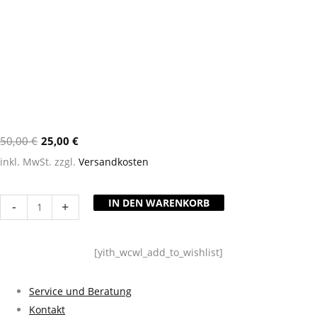
50,00
€
25,00
€
inkl. MwSt.
zzgl.
Versandkosten
IN DEN WARENKORB
-
+
[yith_wcwl_add_to_wishlist]
Service und Beratung
Kontakt