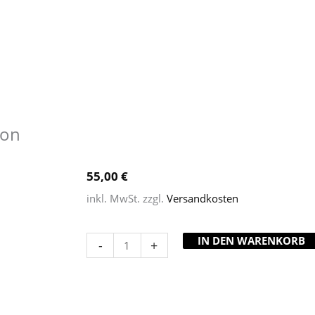
ton
55,00
€
inkl. MwSt.
zzgl.
Versandkosten
IN DEN WARENKORB
-
+