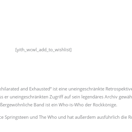
[yith_wcwl_add_to_wishlist]
Exhilarated and Exhausted“ ist eine uneingeschränkte Retrospektiv
s er uneingeschränkten Zugriff auf sein legendäres Archiv gewähr
ßergewöhnliche Band ist ein Who-is-Who der Rockkönige.
ruce Springsteen und The Who und hat außerdem ausführlich die R