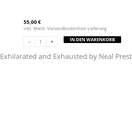
55,00
€
inkl. MwSt. Versandkostenfreie Lieferung
IN DEN WARENKORB
-
+
Exhilarated and Exhausted by Neal Pres