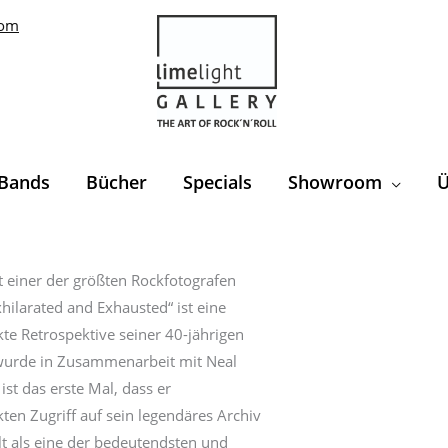
com
Bands
Bücher
Specials
Showroom
Ü
Exhilarated
and
t einer der größten Rockfotografen
Exhausted
Exhilarated and Exhausted“ ist eine
by
te Retrospektive seiner 40-jährigen
Neal
 wurde in Zusammenarbeit mit Neal
Preston
ist das erste Mal, dass er
Menge
ten Zugriff auf sein legendäres Archiv
lt als eine der bedeutendsten und