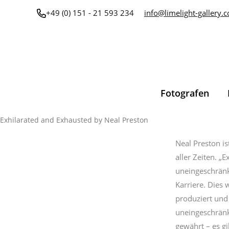
Zum
+49 (0) 151 - 21 593 234
info@limelight-gallery.
Inhalt
springen
Fotografen
Exhilarated
Exhilarated and Exhausted by Neal Preston
and
Neal Preston is
Exhausted
aller Zeiten. „
by
uneingeschränk
Neal
Karriere. Dies
Preston
produziert und 
Menge
uneingeschränk
gewährt – es gi