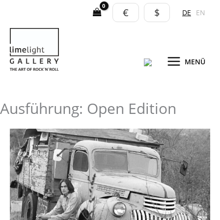
Zum
€
$
DE
EN
Inhalt
springen
MENÜ
Ausführung: Open Edition