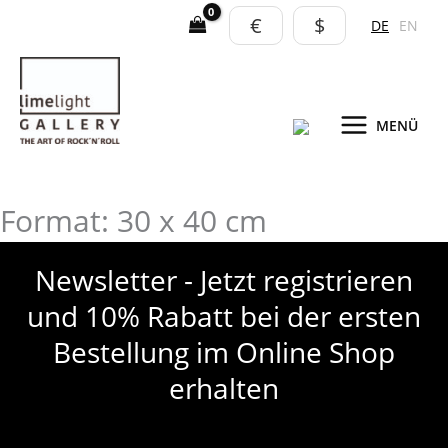
Zum
€
$
DE
EN
Inhalt
springen
MENÜ
Format: 30 x 40 cm
Newsletter - Jetzt registrieren
und 10% Rabatt bei der ersten
Bestellung im Online Shop
erhalten