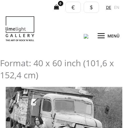
Zum
€
$
DE
EN
Inhalt
springen
MENÜ
Format: 40 x 60 inch (101,6 x
152,4 cm)