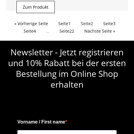
Zum Produkt
« Vorherige Seite
Seite
1
Seite
2
Seite
3
Seite
4
…
Seite
22
Nächste Seite »
Newsletter - Jetzt registrieren
und 10% Rabatt bei der ersten
Bestellung im Online Shop
erhalten
Vorname / First name