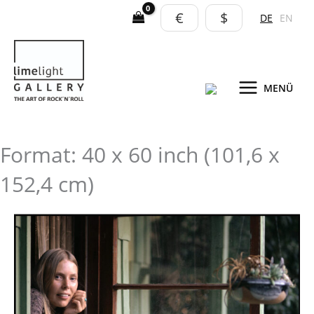
Zum
€
$
DE
EN
Inhalt
springen
MENÜ
Format: 40 x 60 inch (101,6 x
152,4 cm)