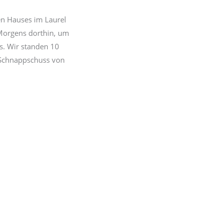
en Hauses im Laurel
Morgens dorthin, um
s. Wir standen 10
s Schnappschuss von