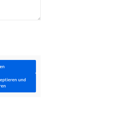
ren
zeptieren und
ren