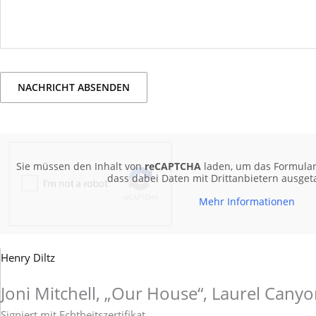
Sie müssen den Inhalt von
reCAPTCHA
laden, um das Formular 
dass dabei Daten mit Drittanbietern ausge
Mehr Informationen
Joni
Henry Diltz
Mitchell,
Joni Mitchell, „Our House“, Laurel Canyo
"Our
House",
Signiert mit Echtheitszertifikat