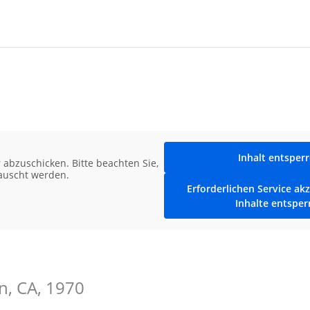
Inhalt entsper
abzuschicken. Bitte beachten Sie,
tauscht werden.
Erforderlichen Service ak
Inhalte entsper
n, CA, 1970