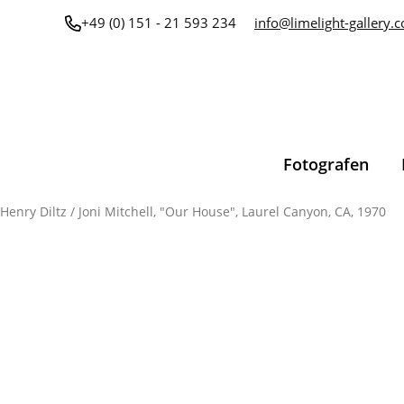
Zum
+49 (0) 151 - 21 593 234
info@limelight-gallery.
Inhalt
springen
Fotografen
Henry Diltz
/ Joni Mitchell, "Our House", Laurel Canyon, CA, 1970