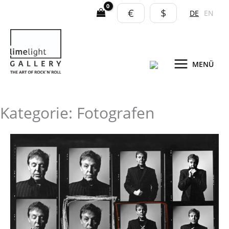
Zum
€
$
DE
EN
Inhalt
springen
MENÜ
Kategorie: Fotografen