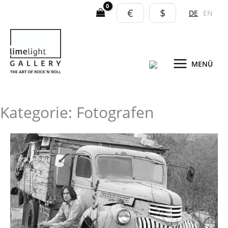
Zum
€
$
DE
EN
Inhalt
springen
MENÜ
Kategorie: Fotografen