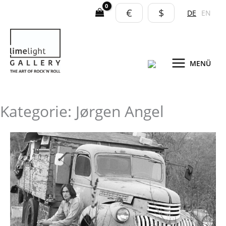
Zum
€
$
DE
EN
Inhalt
springen
MENÜ
Kategorie: Jørgen Angel