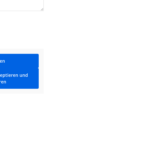
ren
zeptieren und
ren