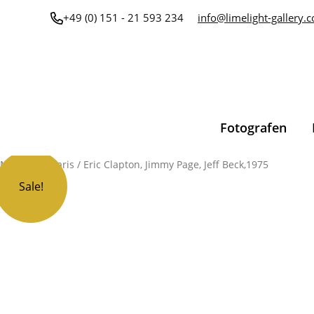
Zum
+49 (0) 151 - 21 593 234
info@limelight-gallery.
Inhalt
springen
Fotografen
Michael Zagaris
/ Eric Clapton, Jimmy Page, Jeff Beck,1975
Sale!