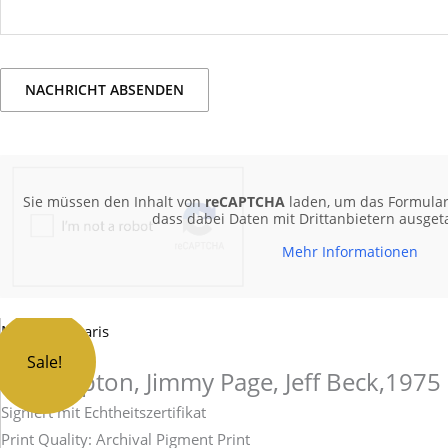
Sie müssen den Inhalt von
reCAPTCHA
laden, um das Formular 
dass dabei Daten mit Drittanbietern ausge
Mehr Informationen
Eric
Michael Zagaris
Clapton,
Sale!
Eric Clapton, Jimmy Page, Jeff Beck,1975
Jimmy
Page,
Signiert mit Echtheitszertifikat
Jeff
Print Quality: Archival Pigment Print