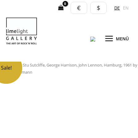
Zum
€
$
DE
EN
Inhalt
springen
MENÜ
The
The Beatles: Stu Sutcliffe, George Harrison, John Lennon, Hamburg, 1961 by
Sale!
Sale!
Peter Brüchmann
Beatles:
Stu
Sutcliffe,
George
Harrison,
John
Lennon,
Hamburg,
1961