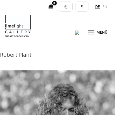
Zum
€
$
DE
EN
Inhalt
springen
MENÜ
Robert Plant