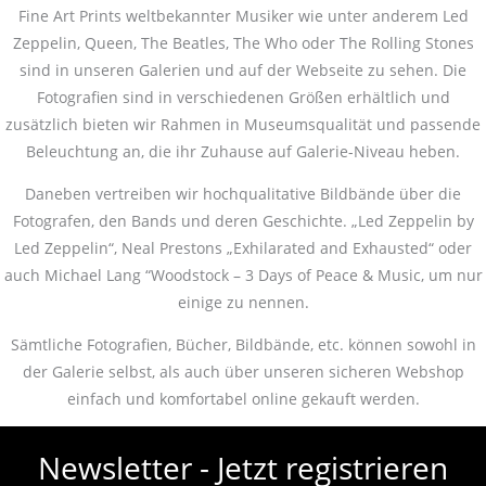
Fine Art Prints weltbekannter Musiker wie unter anderem Led
Zeppelin, Queen, The Beatles, The Who oder The Rolling Stones
sind in unseren Galerien und auf der Webseite zu sehen. Die
Fotografien sind in verschiedenen Größen erhältlich und
zusätzlich bieten wir Rahmen in Museumsqualität und passende
Beleuchtung an, die ihr Zuhause auf Galerie-Niveau heben.
Daneben vertreiben wir hochqualitative Bildbände über die
Fotografen, den Bands und deren Geschichte. „Led Zeppelin by
Led Zeppelin“, Neal Prestons „Exhilarated and Exhausted“ oder
auch Michael Lang “Woodstock – 3 Days of Peace & Music, um nur
einige zu nennen.
Sämtliche Fotografien, Bücher, Bildbände, etc. können sowohl in
der Galerie selbst, als auch über unseren sicheren Webshop
einfach und komfortabel online gekauft werden.
Newsletter - Jetzt registrieren