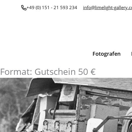
Zum
+49 (0) 151 - 21 593 234
info@limelight-gallery.
Inhalt
springen
Fotografen
Format: Gutschein 50 €