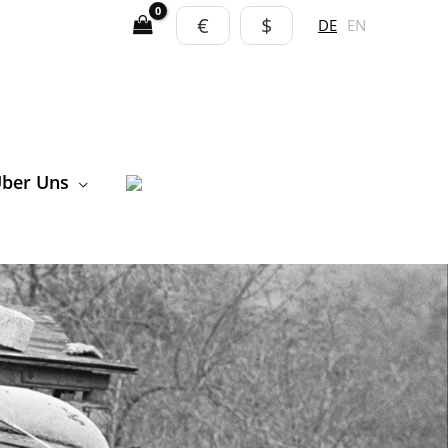
€
$
DE
EN
ber Uns