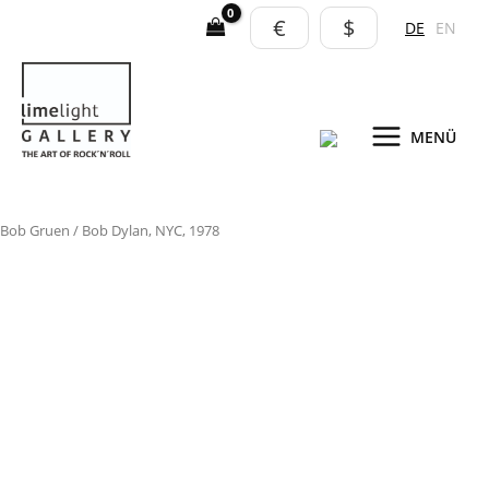
Zum
€
$
DE
EN
Inhalt
springen
MENÜ
Bob
Bob Gruen
/ Bob Dylan, NYC, 1978
Dylan,
NYC,
1978
Menge