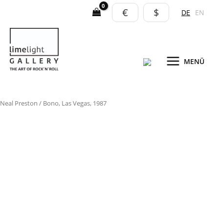
Zum
€
$
DE
EN
Inhalt
springen
MENÜ
Bono,
Neal Preston
/ Bono, Las Vegas, 1987
Las
Vegas,
1987
Menge