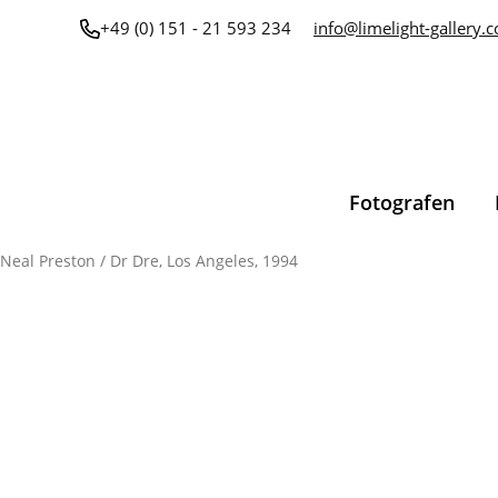
Zum
+49 (0) 151 - 21 593 234
info@limelight-gallery.
Inhalt
springen
Fotografen
Neal Preston
/ Dr Dre, Los Angeles, 1994