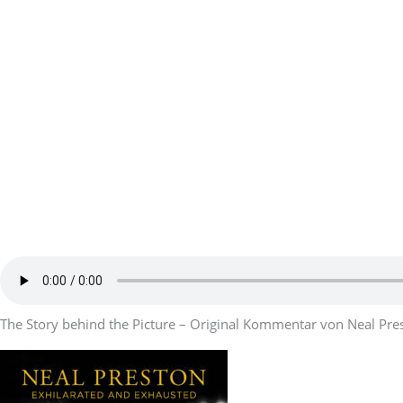
The Story behind the Picture – Original Kommentar von Neal Pre