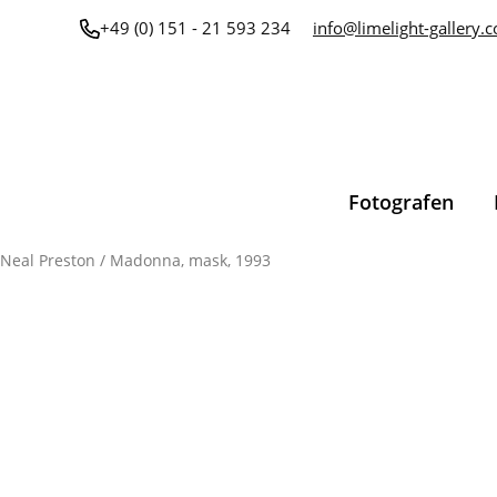
Zum
+49 (0) 151 - 21 593 234
info@limelight-gallery.
Inhalt
springen
Fotografen
Neal Preston
/ Madonna, mask, 1993