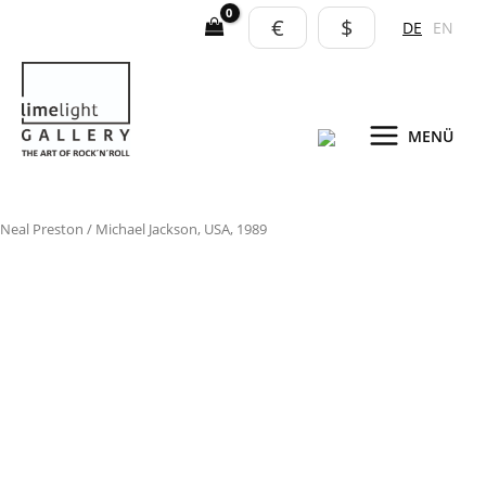
Zum
€
$
DE
EN
Inhalt
springen
MENÜ
Michael
Neal Preston
/ Michael Jackson, USA, 1989
Jackson,
USA,
1989
Menge